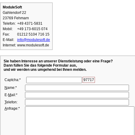
ModuleSoft
Gahlendorf 22
23769 Fehmarn
Telefon:
+49 4371-5831
Mobil:
+49 173-6015 074
Fax:
01212 5104 716 15
E-Mail:
info@modulesoft.de
Internet:
www.modulesoft.de
Sie haben Interesse an unserer Dienstleistung oder eine Frage?
Dann füllen Sie das folgende Formular aus,
und wir werden uns umgehend bei Ihnen melden.
Captcha:*
97717
N
ame:*
E-
M
ail:*
T
elefon:
A
nfrage:*